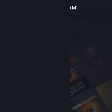
Bejelentkezés
Áruház
Közösség
Névjegy
Támogatás
Nyelvváltás
A Steam mobilalkalmazás beszerzése
Asztali weboldalra váltás