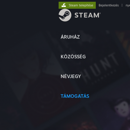
Steam telepítése
Bejelentkezés
|
ny
ÁRUHÁZ
KÖZÖSSÉG
NÉVJEGY
TÁMOGATÁS