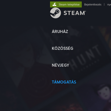
Steam telepítése
Bejelentkezés
|
ny
ÁRUHÁZ
KÖZÖSSÉG
NÉVJEGY
TÁMOGATÁS