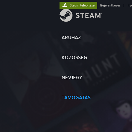
Steam telepítése
Bejelentkezés
|
ny
ÁRUHÁZ
KÖZÖSSÉG
NÉVJEGY
TÁMOGATÁS