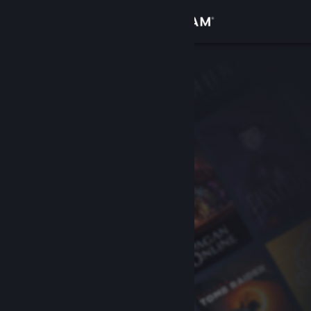
Bejelentkezés
Áruház
Közösség
Névjegy
Támogatás
Nyelvváltás
A Steam mobilalkalmazás beszerzése
Asztali weboldalra váltás