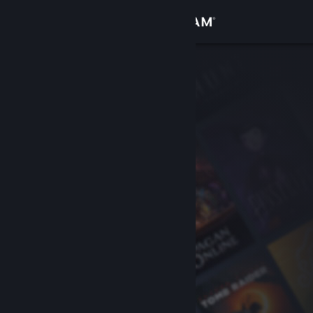
Bejelentkezés
Áruház
Közösség
Névjegy
Támogatás
Nyelvváltás
A Steam mobilalkalmazás beszerzése
Asztali weboldalra váltás