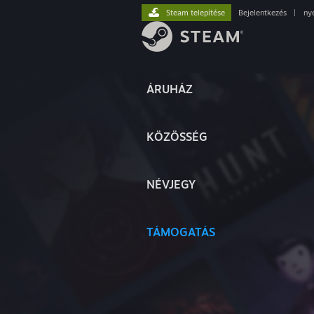
Steam telepítése
Bejelentkezés
|
ny
ÁRUHÁZ
KÖZÖSSÉG
NÉVJEGY
TÁMOGATÁS