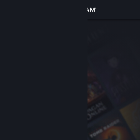
Bejelentkezés
Áruház
Közösség
Névjegy
Támogatás
Nyelvváltás
A Steam mobilalkalmazás beszerzése
Asztali weboldalra váltás