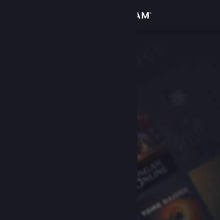
Bejelentkezés
Áruház
Közösség
Névjegy
Támogatás
Nyelvváltás
A Steam mobilalkalmazás beszerzése
Asztali weboldalra váltás