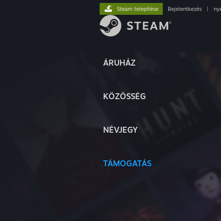
Steam telepítése
Bejelentkezés
|
ny
ÁRUHÁZ
KÖZÖSSÉG
NÉVJEGY
TÁMOGATÁS