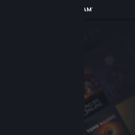
Bejelentkezés
Áruház
Közösség
Névjegy
Támogatás
Nyelvváltás
A Steam mobilalkalmazás beszerzése
Asztali weboldalra váltás