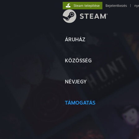
Steam telepítése
Bejelentkezés
|
ny
ÁRUHÁZ
KÖZÖSSÉG
NÉVJEGY
TÁMOGATÁS