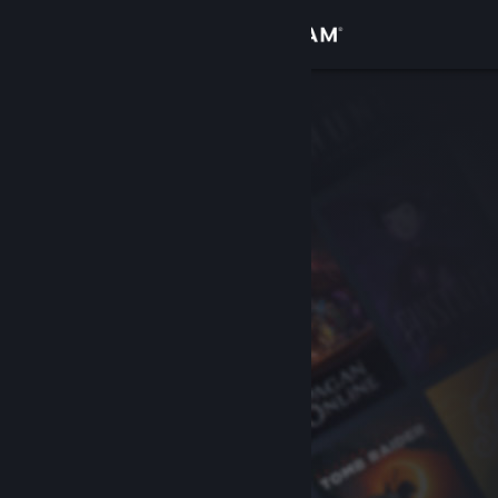
Bejelentkezés
Áruház
Közösség
Névjegy
Támogatás
Nyelvváltás
A Steam mobilalkalmazás beszerzése
Asztali weboldalra váltás