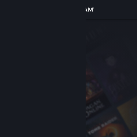
Bejelentkezés
Áruház
Közösség
Névjegy
Támogatás
Nyelvváltás
A Steam mobilalkalmazás beszerzése
Asztali weboldalra váltás