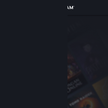
Bejelentkezés
Áruház
Közösség
Névjegy
Támogatás
Nyelvváltás
A Steam mobilalkalmazás beszerzése
Asztali weboldalra váltás