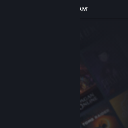
Bejelentkezés
Áruház
Közösség
Névjegy
Támogatás
Nyelvváltás
A Steam mobilalkalmazás beszerzése
Asztali weboldalra váltás