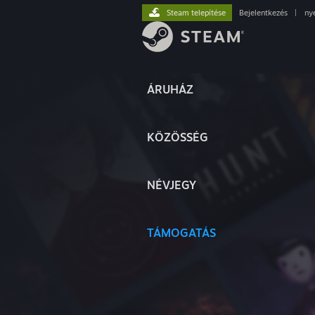
Steam telepítése
Bejelentkezés
|
ny
ÁRUHÁZ
KÖZÖSSÉG
NÉVJEGY
TÁMOGATÁS