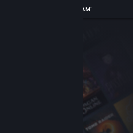
Bejelentkezés
Áruház
Közösség
Névjegy
Támogatás
Nyelvváltás
A Steam mobilalkalmazás beszerzése
Asztali weboldalra váltás