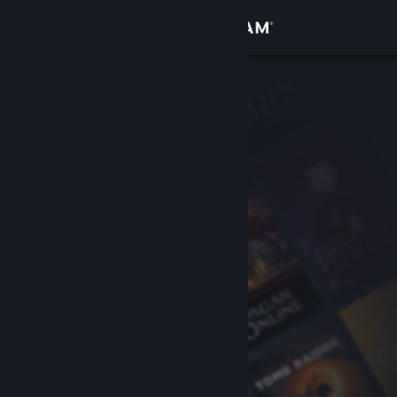
Bejelentkezés
Áruház
Közösség
Névjegy
Támogatás
Nyelvváltás
A Steam mobilalkalmazás beszerzése
Asztali weboldalra váltás