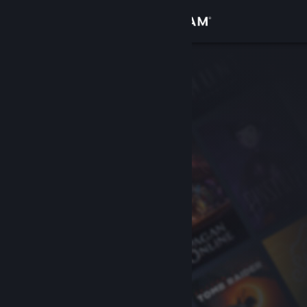
Bejelentkezés
Áruház
Közösség
Névjegy
Támogatás
Nyelvváltás
A Steam mobilalkalmazás beszerzése
Asztali weboldalra váltás