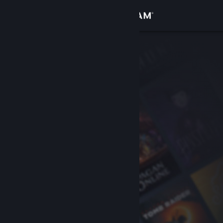
Bejelentkezés
Áruház
Közösség
Névjegy
Támogatás
Nyelvváltás
A Steam mobilalkalmazás beszerzése
Asztali weboldalra váltás