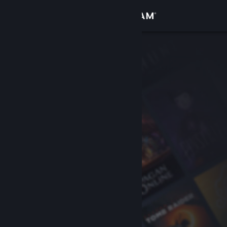
Bejelentkezés
Áruház
Közösség
Névjegy
Támogatás
Nyelvváltás
A Steam mobilalkalmazás beszerzése
Asztali weboldalra váltás