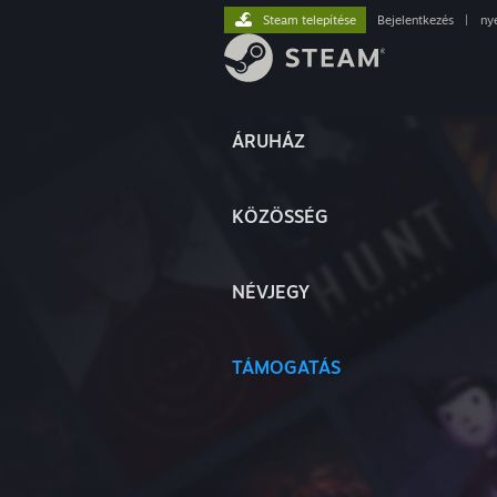
Steam telepítése
Bejelentkezés
|
ny
ÁRUHÁZ
KÖZÖSSÉG
NÉVJEGY
TÁMOGATÁS