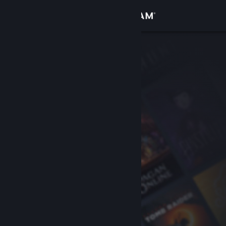
Bejelentkezés
Áruház
Közösség
Névjegy
Támogatás
Nyelvváltás
A Steam mobilalkalmazás beszerzése
Asztali weboldalra váltás