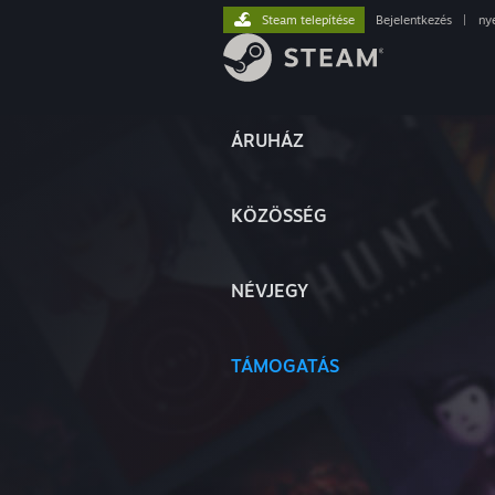
Steam telepítése
Bejelentkezés
|
ny
ÁRUHÁZ
KÖZÖSSÉG
NÉVJEGY
TÁMOGATÁS