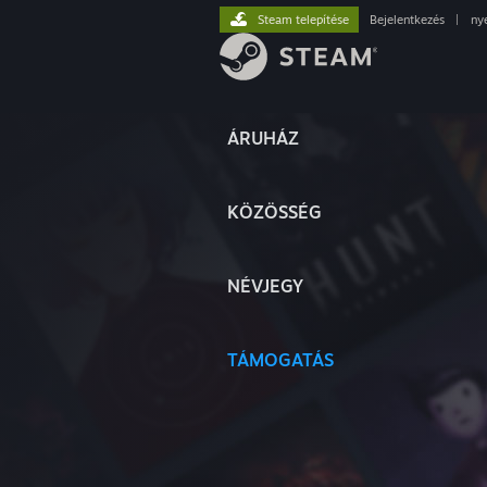
Steam telepítése
Bejelentkezés
|
ny
ÁRUHÁZ
KÖZÖSSÉG
NÉVJEGY
TÁMOGATÁS