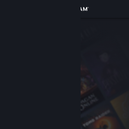
Bejelentkezés
Áruház
Közösség
Névjegy
Támogatás
Nyelvváltás
A Steam mobilalkalmazás beszerzése
Asztali weboldalra váltás