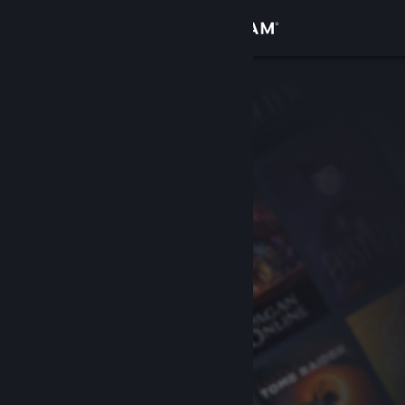
Bejelentkezés
Áruház
Közösség
Névjegy
Támogatás
Nyelvváltás
A Steam mobilalkalmazás beszerzése
Asztali weboldalra váltás