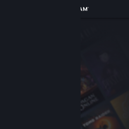
Bejelentkezés
Áruház
Közösség
Névjegy
Támogatás
Nyelvváltás
A Steam mobilalkalmazás beszerzése
Asztali weboldalra váltás