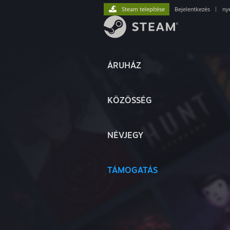
Steam telepítése
Bejelentkezés
|
ny
ÁRUHÁZ
KÖZÖSSÉG
NÉVJEGY
TÁMOGATÁS