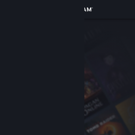
Bejelentkezés
Áruház
Közösség
Névjegy
Támogatás
Nyelvváltás
A Steam mobilalkalmazás beszerzése
Asztali weboldalra váltás