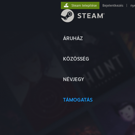
Steam telepítése
Bejelentkezés
|
ny
ÁRUHÁZ
KÖZÖSSÉG
NÉVJEGY
TÁMOGATÁS