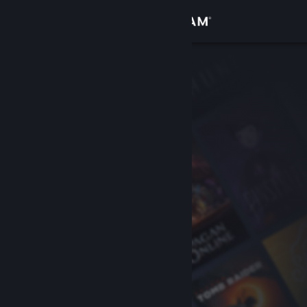
Bejelentkezés
Áruház
Közösség
Névjegy
Támogatás
Nyelvváltás
A Steam mobilalkalmazás beszerzése
Asztali weboldalra váltás