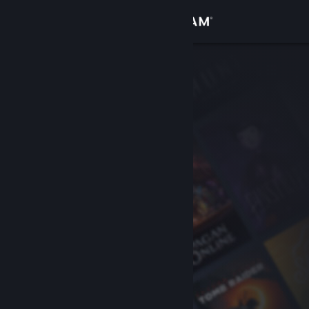
Bejelentkezés
Áruház
Közösség
Névjegy
Támogatás
Nyelvváltás
A Steam mobilalkalmazás beszerzése
Asztali weboldalra váltás