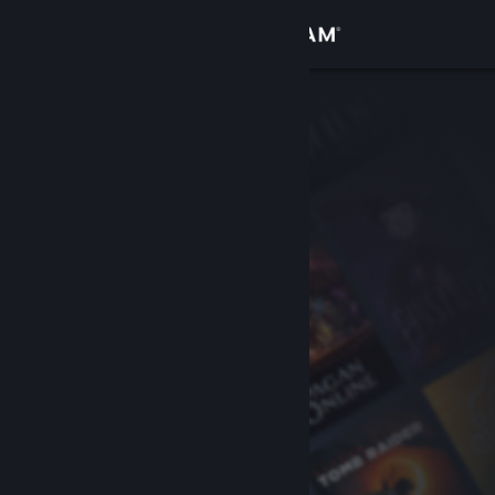
Bejelentkezés
Áruház
Közösség
Névjegy
Támogatás
Nyelvváltás
A Steam mobilalkalmazás beszerzése
Asztali weboldalra váltás