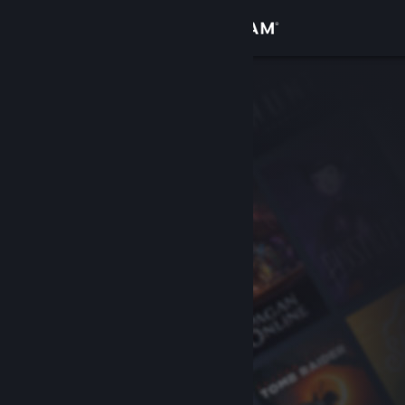
Bejelentkezés
Áruház
Közösség
Névjegy
Támogatás
Nyelvváltás
A Steam mobilalkalmazás beszerzése
Asztali weboldalra váltás