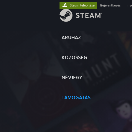
Steam telepítése
Bejelentkezés
|
ny
ÁRUHÁZ
KÖZÖSSÉG
NÉVJEGY
TÁMOGATÁS