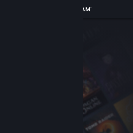
Bejelentkezés
Áruház
Közösség
Névjegy
Támogatás
Nyelvváltás
A Steam mobilalkalmazás beszerzése
Asztali weboldalra váltás