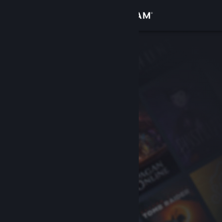
Bejelentkezés
Áruház
Közösség
Névjegy
Támogatás
Nyelvváltás
A Steam mobilalkalmazás beszerzése
Asztali weboldalra váltás