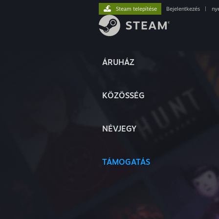
Steam telepítése
Bejelentkezés
|
ny
ÁRUHÁZ
KÖZÖSSÉG
NÉVJEGY
TÁMOGATÁS