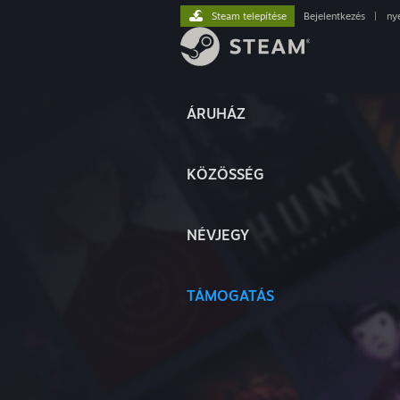
Steam telepítése
Bejelentkezés
|
ny
ÁRUHÁZ
KÖZÖSSÉG
NÉVJEGY
TÁMOGATÁS