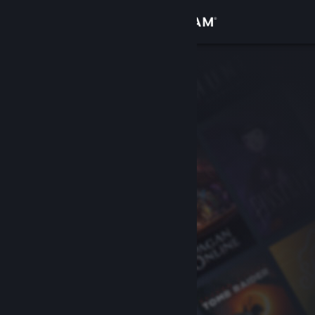
Bejelentkezés
Áruház
Közösség
Névjegy
Támogatás
Nyelvváltás
A Steam mobilalkalmazás beszerzése
Asztali weboldalra váltás