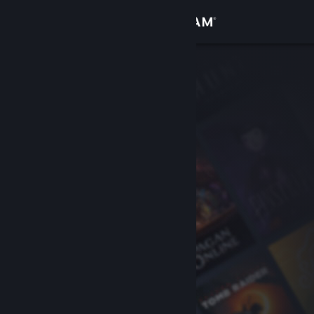
Bejelentkezés
Áruház
Közösség
Névjegy
Támogatás
Nyelvváltás
A Steam mobilalkalmazás beszerzése
Asztali weboldalra váltás