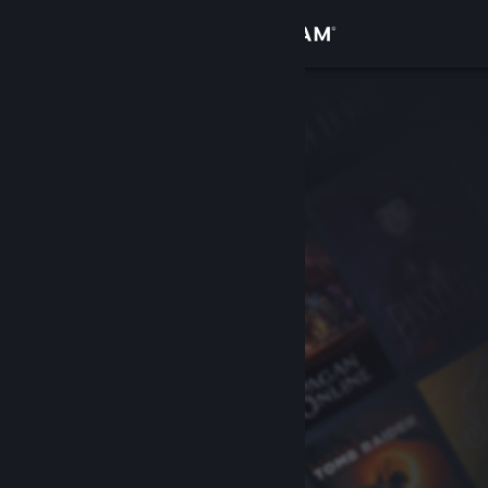
Bejelentkezés
Áruház
Közösség
Névjegy
Támogatás
Nyelvváltás
A Steam mobilalkalmazás beszerzése
Asztali weboldalra váltás