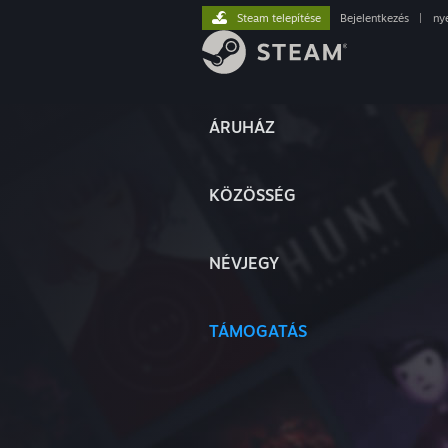
Steam telepítése
Bejelentkezés
|
ny
ÁRUHÁZ
KÖZÖSSÉG
NÉVJEGY
TÁMOGATÁS