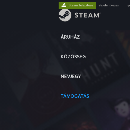
Steam telepítése
Bejelentkezés
|
ny
ÁRUHÁZ
KÖZÖSSÉG
NÉVJEGY
TÁMOGATÁS