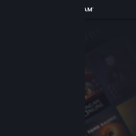
Bejelentkezés
Áruház
Közösség
Névjegy
Támogatás
Nyelvváltás
A Steam mobilalkalmazás beszerzése
Asztali weboldalra váltás