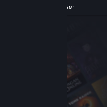
Bejelentkezés
Áruház
Közösség
Névjegy
Támogatás
Nyelvváltás
A Steam mobilalkalmazás beszerzése
Asztali weboldalra váltás