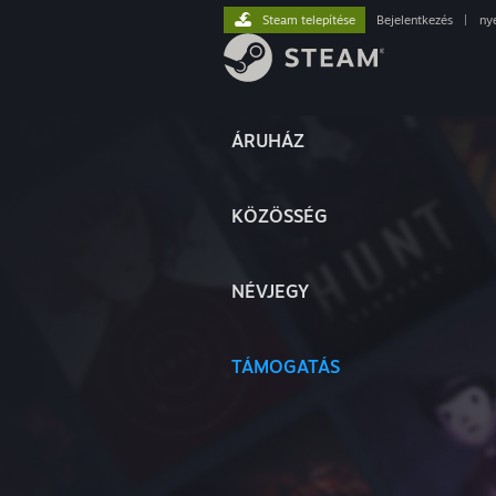
Steam telepítése
Bejelentkezés
|
ny
ÁRUHÁZ
KÖZÖSSÉG
NÉVJEGY
TÁMOGATÁS