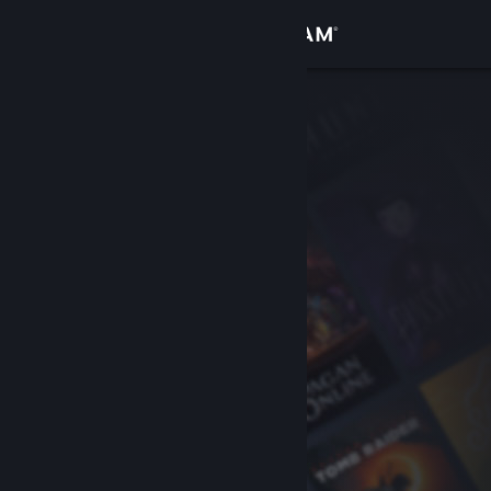
Bejelentkezés
Áruház
Közösség
Névjegy
Támogatás
Nyelvváltás
A Steam mobilalkalmazás beszerzése
Asztali weboldalra váltás